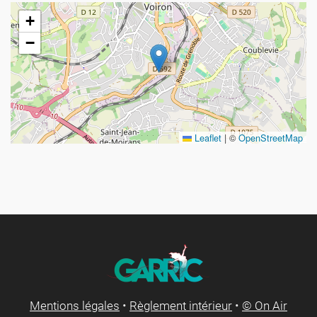
+
−
Leaflet
|
©
OpenStreetMap
Mentions légales
•
Règlement intérieur
•
© On Air