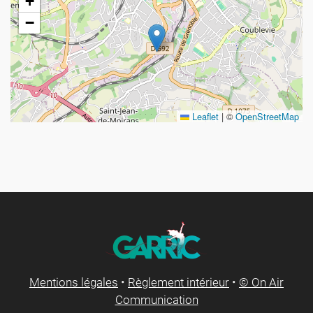
+
−
Leaflet
|
©
OpenStreetMap
Mentions légales
•
Règlement intérieur
•
© On Air
Communication