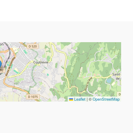
Leaflet
|
©
OpenStreetMap